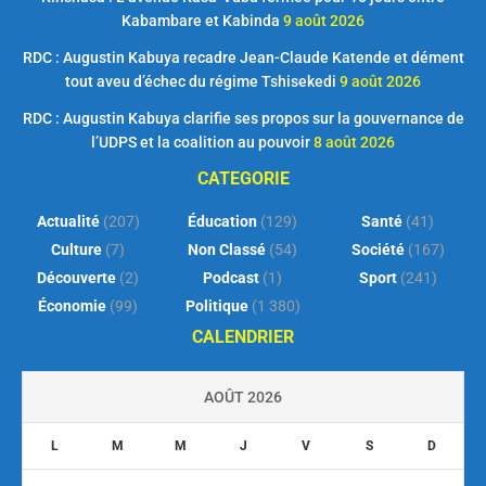
Kabambare et Kabinda
9 août 2026
RDC : Augustin Kabuya recadre Jean-Claude Katende et dément
tout aveu d’échec du régime Tshisekedi
9 août 2026
RDC : Augustin Kabuya clarifie ses propos sur la gouvernance de
l’UDPS et la coalition au pouvoir
8 août 2026
CATEGORIE
Actualité
(207)
Éducation
(129)
Santé
(41)
Culture
(7)
Non Classé
(54)
Société
(167)
Découverte
(2)
Podcast
(1)
Sport
(241)
Économie
(99)
Politique
(1 380)
CALENDRIER
AOÛT 2026
L
M
M
J
V
S
D