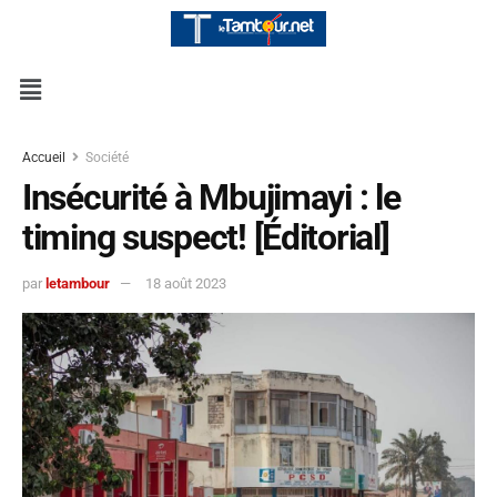
Accueil
Société
Insécurité à Mbujimayi : le
timing suspect! [Éditorial]
par
letambour
18 août 2023