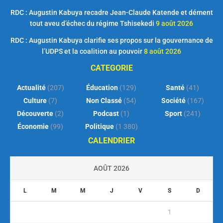
RDC : Augustin Kabuya recadre Jean-Claude Katende et dément
tout aveu d’échec du régime Tshisekedi
9 août 2026
RDC : Augustin Kabuya clarifie ses propos sur la gouvernance de
l’UDPS et la coalition au pouvoir
8 août 2026
CATEGORIE
Actualité
(207)
Éducation
(129)
Santé
(41)
Culture
(7)
Non Classé
(54)
Société
(167)
Découverte
(2)
Podcast
(1)
Sport
(241)
Économie
(99)
Politique
(1 380)
CALENDRIER
AOÛT 2026
L
M
M
J
V
S
D
1
2