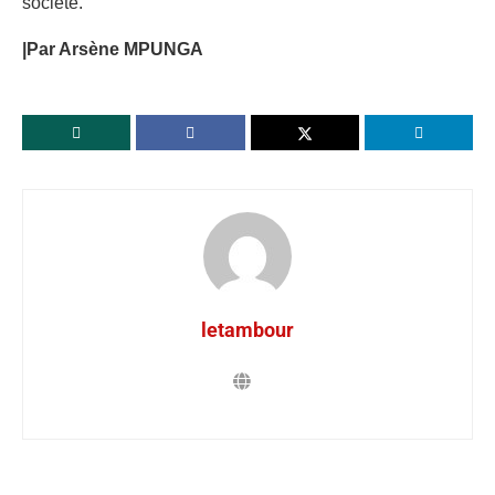
société.
|Par Arsène MPUNGA
letambour