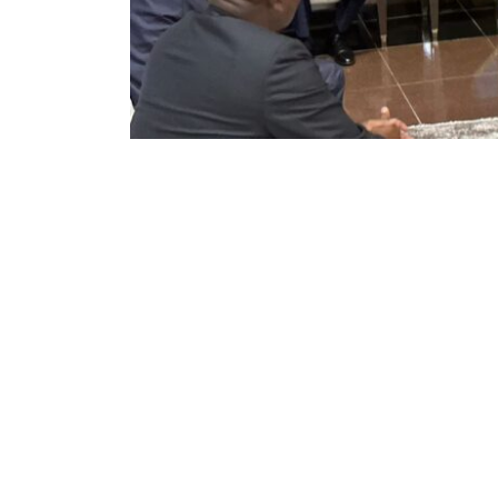
51
255
Partager sur WhatsApp
PARTAGES
VUES
Sur les 18 chefs d’État qui ont confirmé leur p
Tshisekedi, ce samedi 20 décembre, 6 sont déjà
capitale congolaise et vont être reçus à dîner p
Il y’a parmi eux le président du Sénégal, Mack
équatoriale, du Sénégal, de Djibouti et de Mal
Muyaya qui l’a annoncé ce soir lors d’un briefi