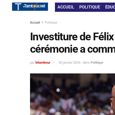
ACCUEIL
POLITIQUE
ÉDU
Accueil
Politique
Investiture de Félix
cérémonie a com
par
letambour
20 janvier 2024
dans
Politique