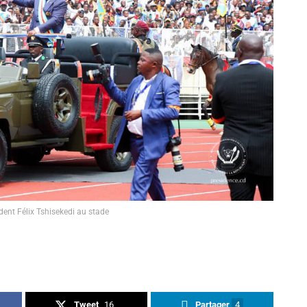
dent Félix Tshisekedi au stade
Tweet
16
Partager
4