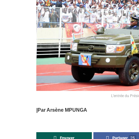
L’entrée du Prési
|Par Arsène MPUNGA
Envoyer
Partager
25