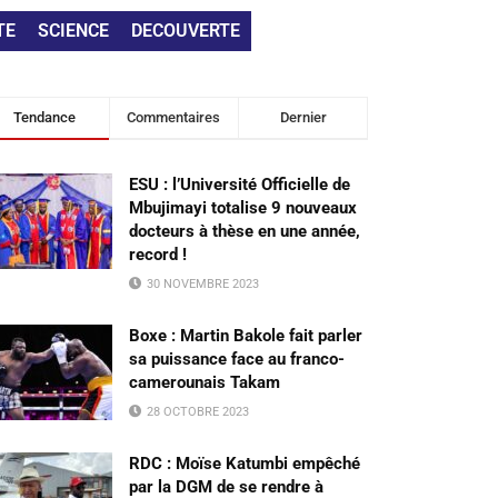
TE
SCIENCE
DECOUVERTE
Tendance
Commentaires
Dernier
ESU : l’Université Officielle de
Mbujimayi totalise 9 nouveaux
docteurs à thèse en une année,
record !
30 NOVEMBRE 2023
Boxe : Martin Bakole fait parler
sa puissance face au franco-
camerounais Takam
28 OCTOBRE 2023
RDC : Moïse Katumbi empêché
par la DGM de se rendre à