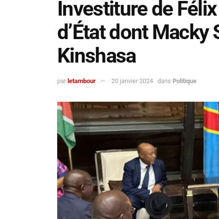
Investiture de Félix
d’État dont Macky S
Kinshasa
par
letambour
20 janvier 2024
dans
Politique