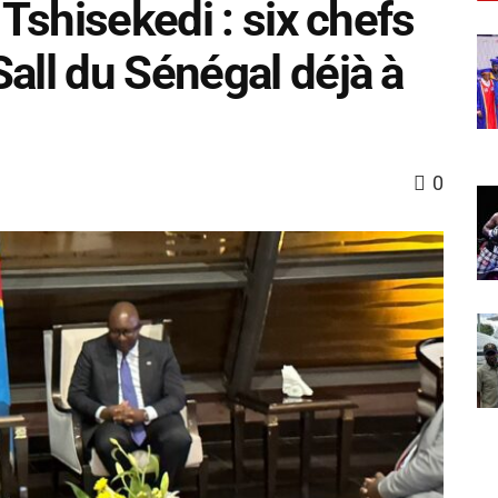
 Tshisekedi : six chefs
all du Sénégal déjà à
0