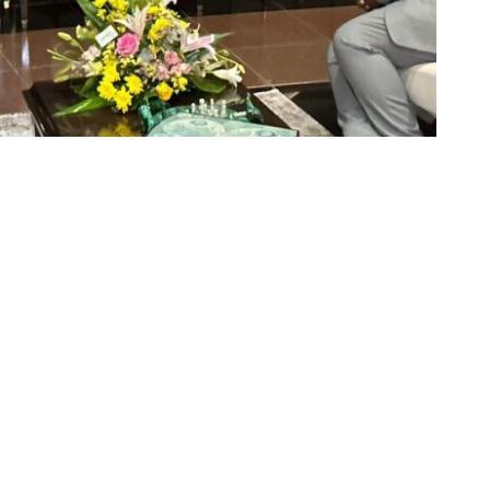
Partager sur Facebook
Partager sur Twitter
Partager sur Linkedin
résence à la prestation de serment du président Félix
 à Kinshasa. Ils sont arrivés ce vendredi dans la
ar le président Tshisekedi cette nuit.
y Sall, ceux de la Guinée Bissau, de la Guinée
awi. C’est le porte-parole du gouvernement, Patrick
ng spécial au stade des martyrs avec l’historien Ndaywel.