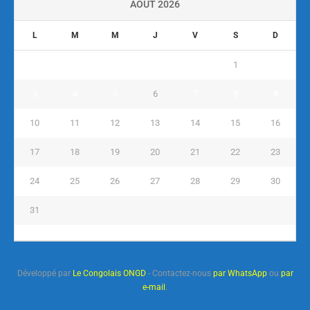
AOÛT 2026
L
M
M
J
V
S
D
1
2
3
4
5
6
7
8
9
10
11
12
13
14
15
16
17
18
19
20
21
22
23
24
25
26
27
28
29
30
31
« Juil
Développé par
Le Congolais ONGD
- Contactez-nous
par WhatsApp
ou
par
e-mail
.