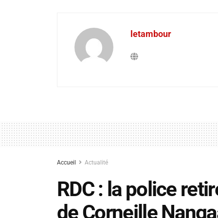
letambour
Accueil
Actualité
RDC : la police ret
de Corneille Nangaa,