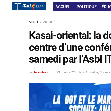
ACCUEIL
POLITIQUE
ÉDU
Accueil
Actualité
Kasai-oriental: la d
centre d’une confé
samedi par l’Asbl 
par
letambour
23 mars 2023
dans
Actualité
,
Société