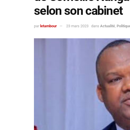
selon son cabinet
par
letambour
23 mars 2023
dans
Actualité
,
Politiqu