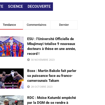
TE
SCIENCE
DECOUVERTE
Tendance
Commentaires
Dernier
ESU : l’Université Officielle de
Mbujimayi totalise 9 nouveaux
docteurs à thèse en une année,
record !
30 NOVEMBRE 2023
Boxe : Martin Bakole fait parler
sa puissance face au franco-
camerounais Takam
28 OCTOBRE 2023
RDC : Moïse Katumbi empêché
par la DGM de se rendre à