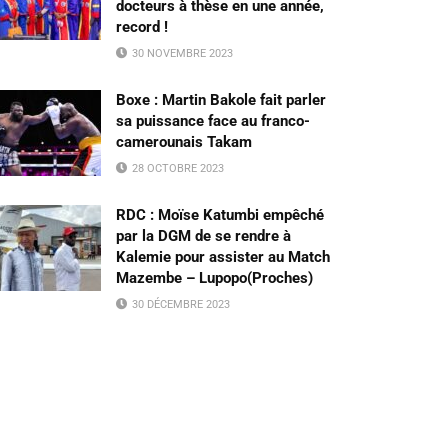
docteurs à thèse en une année,
record !
30 NOVEMBRE 2023
Boxe : Martin Bakole fait parler
sa puissance face au franco-
camerounais Takam
28 OCTOBRE 2023
RDC : Moïse Katumbi empêché
par la DGM de se rendre à
Kalemie pour assister au Match
Mazembe – Lupopo(Proches)
30 DÉCEMBRE 2023