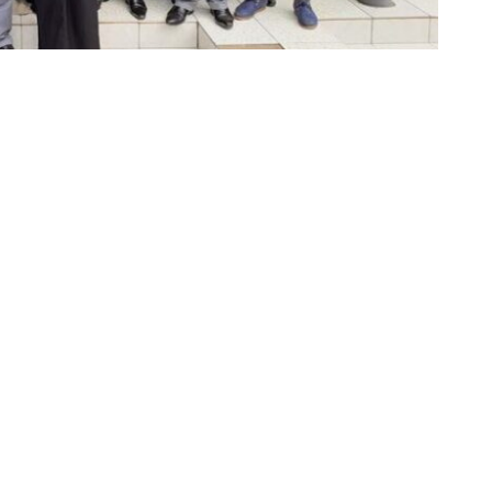
Partager sur Facebook
Partager sur Twitter
Partager sur Linkedin
les membres du comité local du Syndicat national
rsité officielle de Mbujimayi ont été présentés ce
e institution. Conduit par le président provincial du
ouvellement élu, a voulu par ce premier contact
d’échanges autour des problèmes que connait le
résenté sa disponibilité de recevoir le comité du
l’université l’exige.
« Soyez défenseurs du bien de
ssé aux syndicalistes, en insistant sur le fait