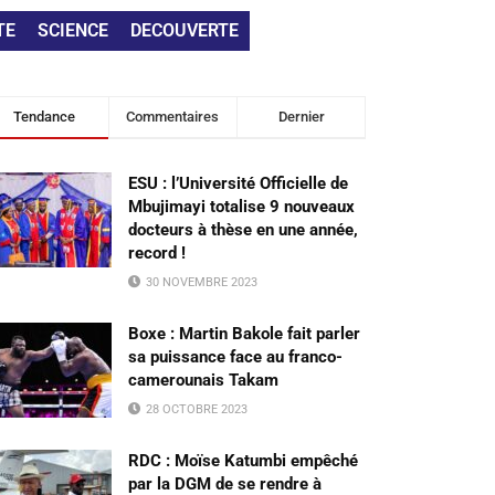
TE
SCIENCE
DECOUVERTE
Tendance
Commentaires
Dernier
ESU : l’Université Officielle de
Mbujimayi totalise 9 nouveaux
docteurs à thèse en une année,
record !
30 NOVEMBRE 2023
Boxe : Martin Bakole fait parler
sa puissance face au franco-
camerounais Takam
28 OCTOBRE 2023
RDC : Moïse Katumbi empêché
par la DGM de se rendre à