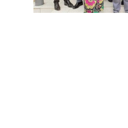
31
155
Partager sur WhatsApp
PARTAGES
VUES
C’est au cours d’une courte cérémonie que 
des chefs de travaux et assistants de l’unive
mercredi 15 décembre 2021 au recteur de cett
SYNACASS, Léon Kanku Kalonji, ce comité n
avec l’autorité académique créer un cadre 
personnel scientifique de l’UOM.
Le recteur Abbé Apollinaire Cibaka Cikongo a p
SYNACASS UOM à chaque fois que l’intérêt de 
l’université et non des individus »,
s’est-il adre