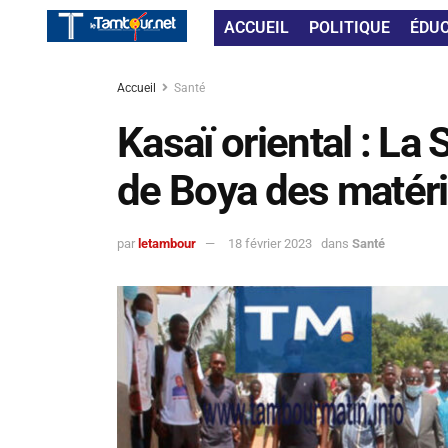
ACCUEIL
POLITIQUE
ÉDU
Accueil
Santé
Kasaï oriental : La 
de Boya des matér
par
letambour
18 février 2023
dans
Santé