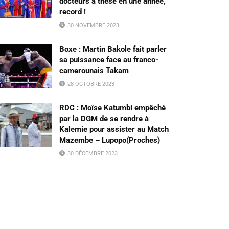
docteurs à thèse en une année,
record !
30 NOVEMBRE 2023
Boxe : Martin Bakole fait parler
sa puissance face au franco-
camerounais Takam
28 OCTOBRE 2023
RDC : Moïse Katumbi empêché
par la DGM de se rendre à
Kalemie pour assister au Match
Mazembe – Lupopo(Proches)
30 DÉCEMBRE 2023