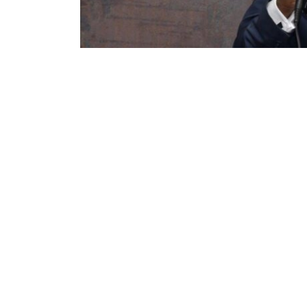
34
170
Partager sur WhatsApp
PARTAGES
VUES
Le débat sur le programme gouvernemental pré
se poursuit à l’assemblée nationale. Dans sa pr
Christian Mwando s’est montré septique en rap
préoccupations des congolais.
Pour ce cadre de Ensemble pour la République, l
de la paix et la sécurité dans l’Est du pays, en