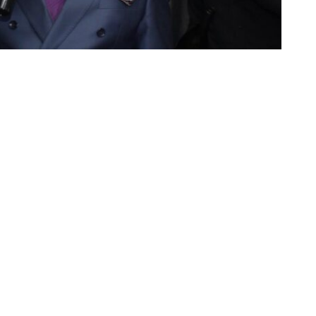
Partager sur Facebook
Partager sur Twitter
Partager sur Linkedin
senté par la première ministre Judith Suminwa Tuluka
ise de parole, le Député national de l’opposition
port avec la capacité du gouvernement à rencontrer les
a priorité des priorités devrait être le rétablissement
 lieu et place de la création d’emplois comme l’a présenté