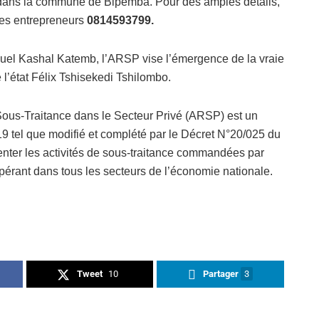
 dans la commune de Bipemba. Pour des amples détails,
des entrepreneurs
0814593799.
guel Kashal Katemb, l’ARSP vise l’émergence de la vraie
l’état Félix Tshisekedi Tshilombo.
Sous-Traitance dans le Secteur Privé (ARSP) est un
19 tel que modifié et complété par le Décret N°20/025 du
enter les activités de sous-traitance commandées par
pérant dans tous les secteurs de l’économie nationale.
Tweet
10
Partager
3