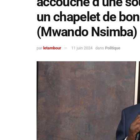
accouché d’une so
un chapelet de bon
(Mwando Nsimba)
par
letambour
11 juin 2024
dans
Politique