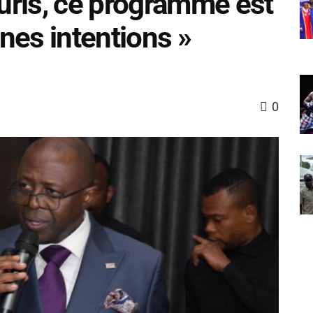
uris, ce programme est
nes intentions »
0