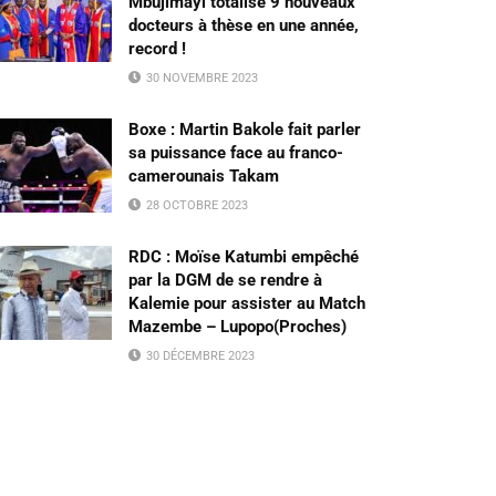
Mbujimayi totalise 9 nouveaux
docteurs à thèse en une année,
record !
30 NOVEMBRE 2023
Boxe : Martin Bakole fait parler
sa puissance face au franco-
camerounais Takam
28 OCTOBRE 2023
RDC : Moïse Katumbi empêché
par la DGM de se rendre à
Kalemie pour assister au Match
Mazembe – Lupopo(Proches)
30 DÉCEMBRE 2023