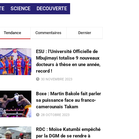
TE
SCIENCE
DECOUVERTE
Tendance
Commentaires
Dernier
ESU : l’Université Officielle de
Mbujimayi totalise 9 nouveaux
docteurs à thèse en une année,
record !
30 NOVEMBRE 2023
Boxe : Martin Bakole fait parler
sa puissance face au franco-
camerounais Takam
28 OCTOBRE 2023
RDC : Moïse Katumbi empêché
par la DGM de se rendre à