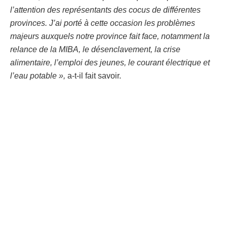
l’attention des représentants des cocus de différentes
provinces. J’ai porté à cette occasion les problèmes
majeurs auxquels notre province fait face, notamment la
relance de la MIBA, le désenclavement, la crise
alimentaire, l’emploi des jeunes, le courant électrique et
l’eau potable »,
a-t-il fait savoir.
Et de poursuivre :
« Je félicite le chef du gouvernement
pour l’initiative et je salue son engagement à œuvrer
efficacement pour rencontrer ces préoccupations, et
développer notre pays. »