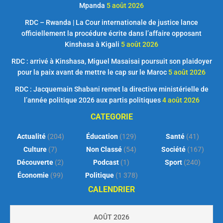
Mpanda
5 août 2026
RDC – Rwanda | La Cour internationale de justice lance
officiellement la procédure écrite dans l’affaire opposant
Kinshasa à Kigali
5 août 2026
RDC : arrivé à Kinshasa, Miguel Masaisai poursuit son plaidoyer
pour la paix avant de mettre le cap sur le Maroc
5 août 2026
RDC : Jacquemain Shabani remet la directive ministérielle de
l’année politique 2026 aux partis politiques
4 août 2026
CATEGORIE
Actualité
(204)
Éducation
(129)
Santé
(41)
Culture
(7)
Non Classé
(54)
Société
(167)
Découverte
(2)
Podcast
(1)
Sport
(240)
Économie
(99)
Politique
(1 378)
CALENDRIER
AOÛT 2026