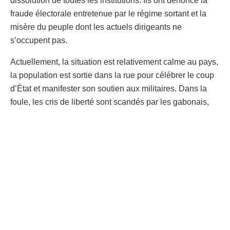
dissolution de toutes les institutions. Ils ont dénoncé la
fraude électorale entretenue par le régime sortant et la
misère du peuple dont les actuels dirigeants ne
s’occupent pas.
Actuellement, la situation est relativement calme au pays,
la population est sortie dans la rue pour célébrer le coup
d’État et manifester son soutien aux militaires. Dans la
foule, les cris de liberté sont scandés par les gabonais,
visiblement lassés de 56 ans de règne du clan Bongo.
Les putschistes ont pour leur part annoncé que c’est le
général Brice Oligui Nguema, actuel commandant de la
garde républicaine, qui prend la tête du conseil de
transition, un organe mis en place par les militaires pour
diriger le pays. Le Président de transition gabonais a été
aperçu juste après en compagbie des militaires de sa
garnison, en train de l’ovationner.