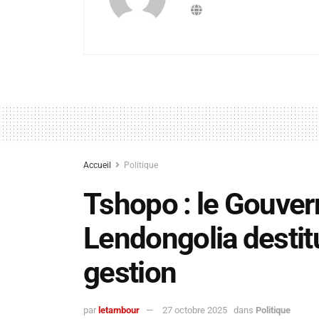
Accueil
Politique
Tshopo : le Gouver
Lendongolia desti
gestion
par
letambour
27 octobre 2025
dans
Politique