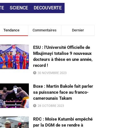
TE
SCIENCE
DECOUVERTE
Tendance
Commentaires
Dernier
ESU : l’Université Officielle de
Mbujimayi totalise 9 nouveaux
docteurs à thèse en une année,
record !
30 NOVEMBRE 2023
Boxe : Martin Bakole fait parler
sa puissance face au franco-
camerounais Takam
28 OCTOBRE 2023
RDC : Moïse Katumbi empêché
par la DGM de se rendre à