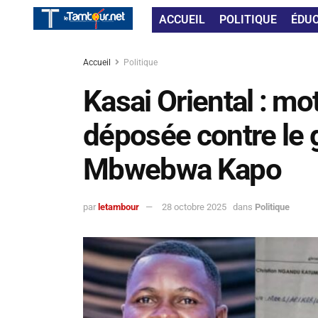
ACCUEIL
POLITIQUE
ÉDU
Accueil
Politique
Kasai Oriental : mo
déposée contre le 
Mbwebwa Kapo
par
letambour
28 octobre 2025
dans
Politique