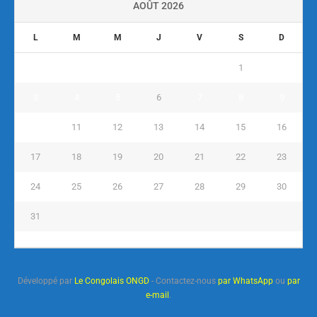
AOÛT 2026
L
M
M
J
V
S
D
1
2
3
4
5
6
7
8
9
10
11
12
13
14
15
16
17
18
19
20
21
22
23
24
25
26
27
28
29
30
31
« Juil
Développé par
Le Congolais ONGD
- Contactez-nous
par WhatsApp
ou
par
e-mail
.