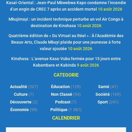
Kasaï-Oriental : Jean-Paul Mbwebwa Kapo condamne l’incendie
d’un engin de CREC 7 après un accident mortel
10 août 2026
Mbujimayi : un incident technique perturbe un vol Air Congo à
destination de Kinshasa
10 août 2026
Quatrième édition de « Du Virtuel au Réel » : À l’Académie des
Beaux-Arts, Claude Mbuyi plaide pour une jeunesse à forte
valeur ajoutée
10 août 2026
Kinshasa : L’avenue Kasa-Vubu fermée pour 15 jours entre
Kabambare et Kabinda
9 août 2026
CATEGORIE
Actualité
(207)
Éducation
(129)
Santé
(41)
Culture
(7)
Non Classé
(54)
Société
(169)
Découverte
(2)
Podcast
(1)
Sport
(241)
Économie
(99)
Politique
(1 381)
CALENDRIER