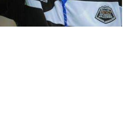
Partager sur Facebook
Partager sur Twitter
Partager sur Linkedin
mine N’Diaye est attendu dans la ville de
 finaliser les discussions afin de prendre les rênes du
uxième fois, après son passage entre 2010 et 2012.
de deux autres techniciens : Alexandre Jurain, lequel
n et la promotion des jeunes (notamment un gros
eu Mansutier qui se chargera de la préparation physique.