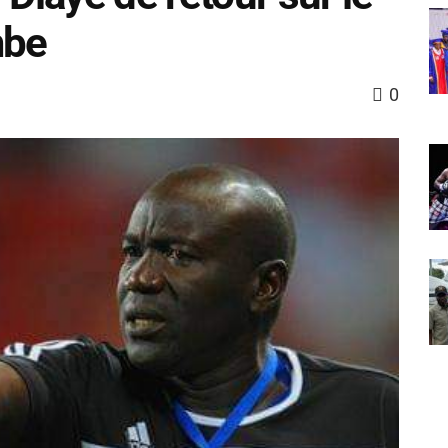
mbe
0