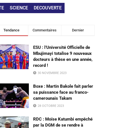
TE
SCIENCE
DECOUVERTE
Tendance
Commentaires
Dernier
ESU : l’Université Officielle de
Mbujimayi totalise 9 nouveaux
docteurs à thèse en une année,
record !
30 NOVEMBRE 2023
Boxe : Martin Bakole fait parler
sa puissance face au franco-
camerounais Takam
28 OCTOBRE 2023
RDC : Moïse Katumbi empêché
par la DGM de se rendre à