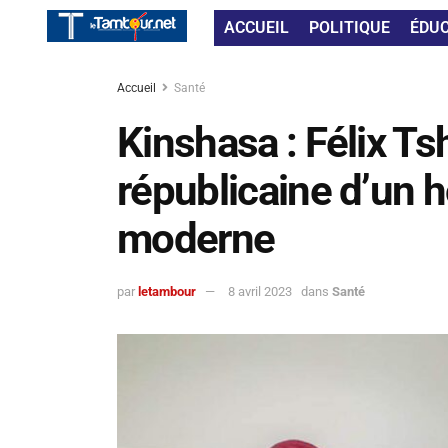
ACCUEIL
POLITIQUE
ÉDU
Accueil
Santé
Kinshasa : Félix Ts
républicaine d’un hô
moderne
par
letambour
8 avril 2023
dans
Santé