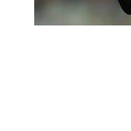
24
120
Partager sur WhatsApp
PARTAGES
VUES
Le technicien franco-sénégalais Mamadou La
Lubumbashi ce vendredi 7 avril 2023. Il doit
Staff technique du TP Mazembe pour une de
L’ancien coach des Corbeaux sera accompagné 
possède une forte expérience dans la formatio
background à la tête des académies); et Mathi