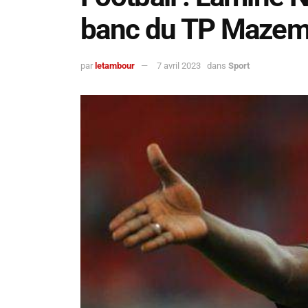
banc du TP Maze
par
letambour
7 avril 2023
dans
Sport