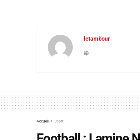
letambour
Accueil
Sport
Football : Lamine N