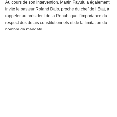
Au cours de son intervention, Martin Fayulu a également
invité le pasteur Roland Dalo, proche du chef de l’État, à
rappeler au président de la République l’importance du
respect des délais constitutionnels et de la limitation du
nombre de mandats.
Cette mise en garde du candidat malheureux à la
dernière élection présidentielle intervient dans un
contexte où plusieurs voix au sein de l’Union sacrée de la
nation, la majorité au pouvoir, évoquent de plus en plus la
possibilité d’une révision constitutionnelle.
| Rédaction