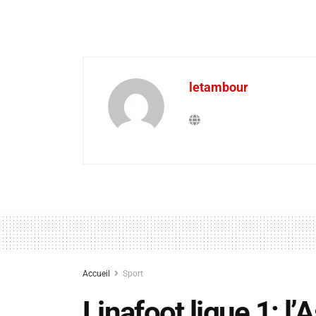
letambour
Accueil
Sport
Linafoot ligue 1: l