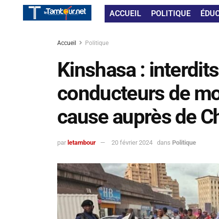
ACCUEIL
POLITIQUE
ÉDU
Accueil
Politique
Kinshasa : interdit
conducteurs de mot
cause auprès de C
par
letambour
20 février 2024
dans
Politique