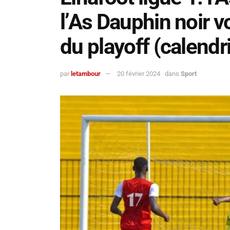
l’As Dauphin noir vo
du playoff (calendri
par
letambour
20 février 2024
dans
Sport