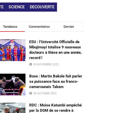
TE
SCIENCE
DECOUVERTE
Tendance
Commentaires
Dernier
ESU : l’Université Officielle de
Mbujimayi totalise 9 nouveaux
docteurs à thèse en une année,
record !
30 NOVEMBRE 2023
Boxe : Martin Bakole fait parler
sa puissance face au franco-
camerounais Takam
28 OCTOBRE 2023
RDC : Moïse Katumbi empêché
par la DGM de se rendre à