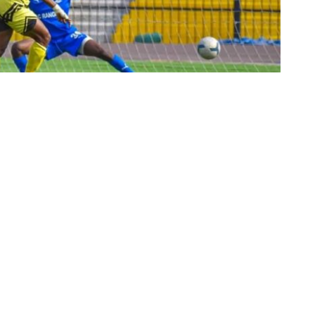
Partager sur Facebook
Partager sur Twitter
Partager sur Linkedin
 18 février 2024 le calendrier du playoff de son
s matchs vont s’étaler sur deux mois et concernent les 8
 prévue le 1e mars. Elle mettra aux prises à Kindu, l’AS
re journée va se poursuivre le 2 mars avec le match
le 3 mars avec la confrontation entre Vclub et Aigles du
ubumbashi sport viendra clôturer les affiches de cette