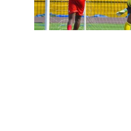
13
65
Partager sur WhatsApp
PARTAGES
VUES
La ligue nationale de football a publié ce lundi
championnat de première division (ligue 1). Le
meilleures équipes de la première phase.
Et pour lancer les hostilités, une rencontre est
Maniema Union et l’As Dauphin noir. La premiè
Saint Eloi Lupopo contre le CS Fin Bosco, puis 
Congo. Le duel entre le TP Mazembe et le FC L