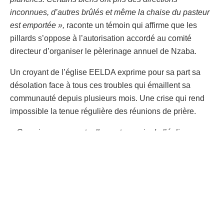
inconnues, d’autres brûlés et même la chaise du pasteur
est emportée »,
raconte un témoin qui affirme que les
pillards s’oppose à l’autorisation accordé au comité
directeur d’organiser le pèlerinage annuel de Nzaba.
Un croyant de l’église EELDA exprime pour sa part sa
désolation face à tous ces troubles qui émaillent sa
communauté depuis plusieurs mois. Une crise qui rend
impossible la tenue régulière des réunions de prière.
« Ce qui se passe actuellement au sein de l’église ne
nous permet plus d’y rester pour prier. Ce désordre est
occasionné par l’un des Camps en conflit. La bagarre a
commencé depuis hier à Nzaba où il y a eu affrontement
entre les deux parties et c’est surprenant que la justice
soit incapable de trancher ce conflit jusqu’au jour
d’aujourd’hui. Pendant que le dossier est en cours, les
autorités ici localement autorise un camp d’aller à Nzaba