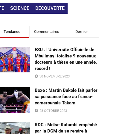
TE
SCIENCE
DECOUVERTE
Tendance
Commentaires
Dernier
ESU : l’Université Officielle de
Mbujimayi totalise 9 nouveaux
docteurs à thèse en une année,
record !
30 NOVEMBRE 2023
Boxe : Martin Bakole fait parler
sa puissance face au franco-
camerounais Takam
28 OCTOBRE 2023
RDC : Moïse Katumbi empêché
par la DGM de se rendre à