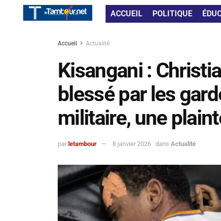
ACCUEIL
POLITIQUE
ÉDU
Accueil
Actualité
Kisangani : Christ
blessé par les gard
militaire, une plai
par
letambour
8 janvier 2026
dans
Actualité