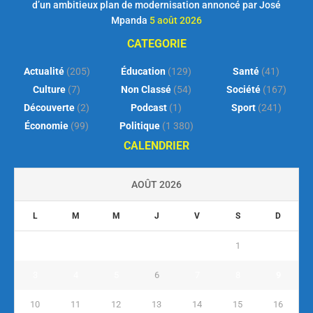
d’un ambitieux plan de modernisation annoncé par José
Mpanda
5 août 2026
CATEGORIE
Actualité
(205)
Éducation
(129)
Santé
(41)
Culture
(7)
Non Classé
(54)
Société
(167)
Découverte
(2)
Podcast
(1)
Sport
(241)
Économie
(99)
Politique
(1 380)
CALENDRIER
AOÛT 2026
L
M
M
J
V
S
D
1
2
3
4
5
6
7
8
9
10
11
12
13
14
15
16