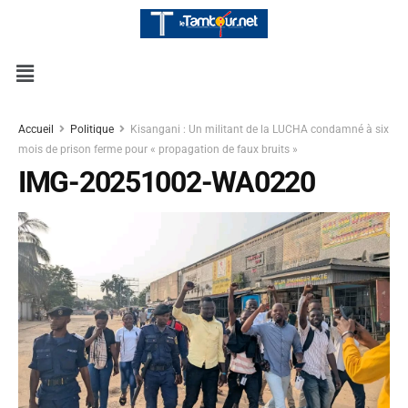
Accueil
Politique
Kisangani : Un militant de la LUCHA condamné à six
mois de prison ferme pour « propagation de faux bruits »
IMG-20251002-WA0220