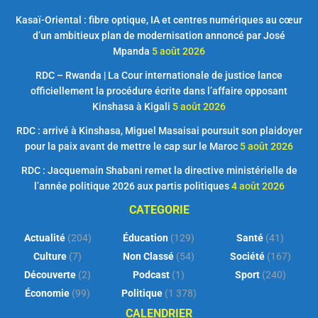
Kasaï-Oriental : fibre optique, IA et centres numériques au cœur
d’un ambitieux plan de modernisation annoncé par José
Mpanda
5 août 2026
RDC – Rwanda | La Cour internationale de justice lance
officiellement la procédure écrite dans l’affaire opposant
Kinshasa à Kigali
5 août 2026
RDC : arrivé à Kinshasa, Miguel Masaisai poursuit son plaidoyer
pour la paix avant de mettre le cap sur le Maroc
5 août 2026
RDC : Jacquemain Shabani remet la directive ministérielle de
l’année politique 2026 aux partis politiques
4 août 2026
CATEGORIE
Actualité
(204)
Éducation
(129)
Santé
(41)
Culture
(7)
Non Classé
(54)
Société
(167)
Découverte
(2)
Podcast
(1)
Sport
(240)
Économie
(99)
Politique
(1 378)
CALENDRIER