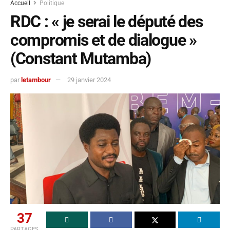
Accueil
Politique
RDC : « je serai le député des
compromis et de dialogue »
(Constant Mutamba)
par
letambour
29 janvier 2024
37
PARTAGES