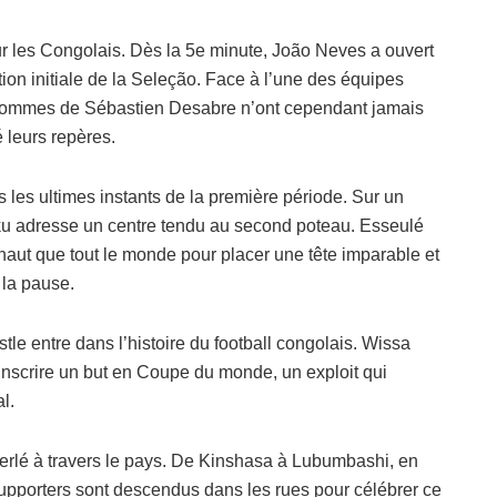
r les Congolais. Dès la 5e minute, João Neves a ouvert
tion initiale de la Seleção. Face à l’une des équipes
s hommes de Sébastien Desabre n’ont cependant jamais
 leurs repères.
 les ultimes instants de la première période. Sur un
u adresse un centre tendu au second poteau. Esseulé
haut que tout le monde pour placer une tête imparable et
 la pause.
tle entre dans l’histoire du football congolais. Wissa
 inscrire un but en Coupe du monde, un exploit qui
l.
éferlé à travers le pays. De Kinshasa à Lubumbashi, en
upporters sont descendus dans les rues pour célébrer ce