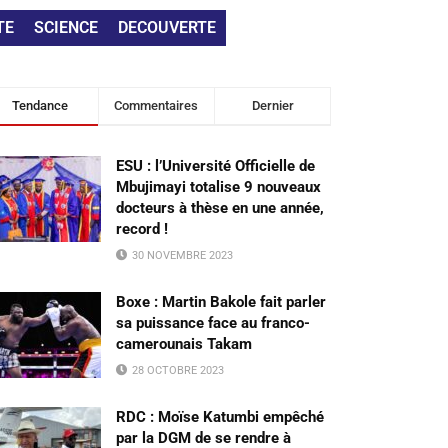
TE
SCIENCE
DECOUVERTE
Tendance
Commentaires
Dernier
ESU : l’Université Officielle de
Mbujimayi totalise 9 nouveaux
docteurs à thèse en une année,
record !
30 NOVEMBRE 2023
Boxe : Martin Bakole fait parler
sa puissance face au franco-
camerounais Takam
28 OCTOBRE 2023
RDC : Moïse Katumbi empêché
par la DGM de se rendre à