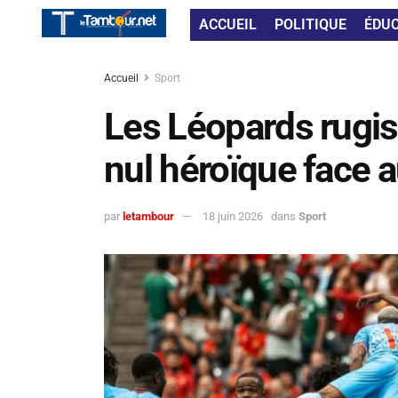
ACCUEIL
POLITIQUE
ÉDU
Accueil
Sport
Les Léopards rugis
nul héroïque face 
par
letambour
18 juin 2026
dans
Sport