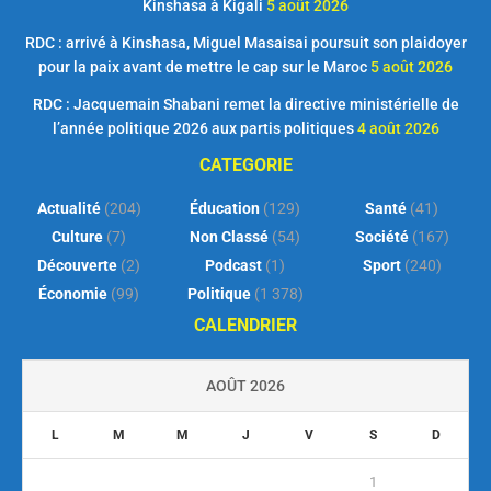
Kinshasa à Kigali
5 août 2026
RDC : arrivé à Kinshasa, Miguel Masaisai poursuit son plaidoyer
pour la paix avant de mettre le cap sur le Maroc
5 août 2026
RDC : Jacquemain Shabani remet la directive ministérielle de
l’année politique 2026 aux partis politiques
4 août 2026
CATEGORIE
Actualité
(204)
Éducation
(129)
Santé
(41)
Culture
(7)
Non Classé
(54)
Société
(167)
Découverte
(2)
Podcast
(1)
Sport
(240)
Économie
(99)
Politique
(1 378)
CALENDRIER
AOÛT 2026
L
M
M
J
V
S
D
1
2