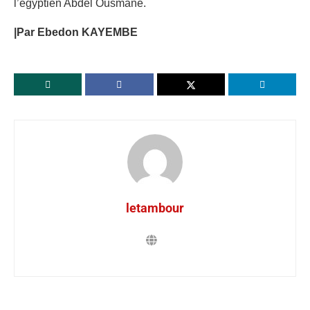
l’égyptien Abdel Ousmane.
|Par Ebedon KAYEMBE
letambour