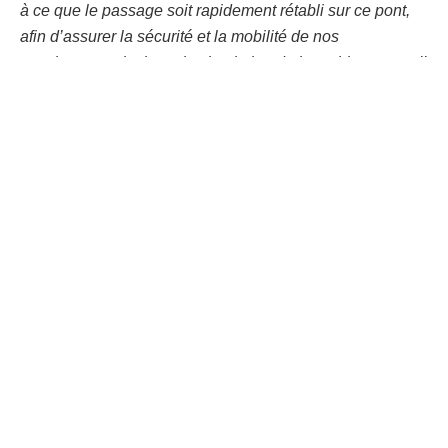
à ce que le passage soit rapidement rétabli sur ce pont,
afin d’assurer la sécurité et la mobilité de nos
concitoyens, ainsi que la circulation de leurs biens »
, a-t-il
déclaré.
Tobie Kayumbi entend se déployer dès ce lundi pour
s’assurer que les fonds sont disponibles et que les
travaux vont être lancés incessamment. Une action qui
cadre avec son engagement d’être le porte-voix de la
population du Kasaï-Oriental et de tout le pays, en vue de
soulager sa souffrance.