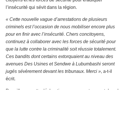
l’insécurité qui sévit dans la région.
« Cette nouvelle vague d’arrestations de plusieurs
criminels est l’occasion de nous mobiliser encore plus
pour en finir avec l’insécurité. Chers concitoyens,
continuez à collaborer avec les forces de sécurité pour
que la lutte contre la criminalité soit réussie totalement.
Ces bandits dont certains extorquaient au niveau des
avenues Des Usines et Sendwe à Lubumbashi seront
jugés sévèrement devant les tribunaux. Merci »
, a-t-il
écrit.
Par ailleurs, cette déclaration marque un tournant dans la
lutte contre la criminalité dans la région, incitant les
habitants à s’unir et à soutenir les autorités dans leurs
efforts pour assurer la sécurité de tous. Les criminels
arrêtés seront traduits en justice, offrant ainsi un message
fort aux délinquants potentiels.