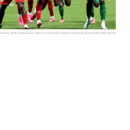
tes with teammates after scoring the team's third goal during the FIFA World
stan at Atlanta Stadium on June 27, 2026 in Atlanta, Georgia. (Photo by Molly
Darlington/Getty Images)
Partager sur Facebook
Partager sur Twitter
Partager sur Linkedin
lifiée pour les seizièmes de finale de la Coupe du
 face à l’Ouzbékistan, ce dimanche 28 juin, décrochant
 à élimination directe.
re, les Congolais ont réagi en deuxième mi-temps avant