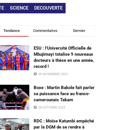
TE
SCIENCE
DECOUVERTE
Tendance
Commentaires
Dernier
ESU : l’Université Officielle de
Mbujimayi totalise 9 nouveaux
docteurs à thèse en une année,
record !
30 NOVEMBRE 2023
Boxe : Martin Bakole fait parler
sa puissance face au franco-
camerounais Takam
28 OCTOBRE 2023
RDC : Moïse Katumbi empêché
par la DGM de se rendre à