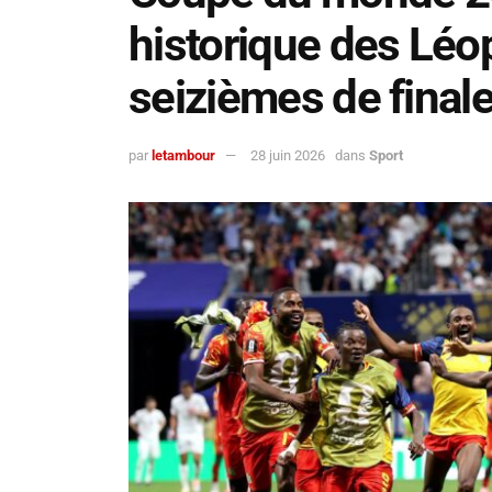
historique des Léo
seizièmes de final
par
letambour
28 juin 2026
dans
Sport