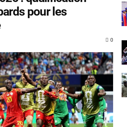
pards pour les
e
0