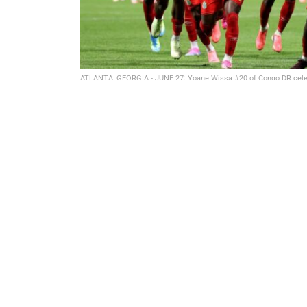
ATLANTA, GEORGIA - JUNE 27: Yoane Wissa #20 of Congo DR celebra
Cup 2026 Group K match between Congo DR and Uzbeki
15
73
Partager sur WhatsApp
PARTAGES
VUES
La République démocratique du Congo s’est qua
monde 2026. Les Léopards se sont imposés 3-1
ainsi une qualification historique pour la phase
Menés dès les premières minutes de la rencont