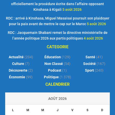
officiellement la procédure écrite dans l’affaire opposant
Kinshasa à Kigali
5 août 2026
RDC : arrivé à Kinshasa, Miguel Masaisai poursuit son plaidoyer
pour la paix avant de mettre le cap sur le Maroc
5 août 2026
RDC : Jacquemain Shabani remet la directive ministérielle de
l’année politique 2026 aux partis politiques
4 août 2026
CATEGORIE
Actualité
(204)
Éducation
(129)
Santé
(41)
Culture
(7)
Non Classé
(54)
Société
(167)
Découverte
(2)
Podcast
(1)
Sport
(240)
Économie
(99)
Politique
(1 378)
CALENDRIER
AOÛT 2026
L
M
M
J
V
S
D