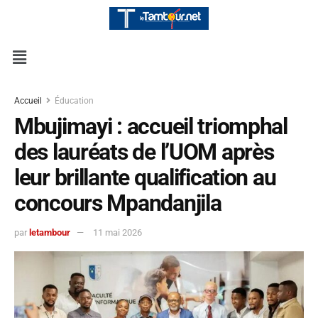
Accueil
Éducation
Mbujimayi : accueil triomphal
des lauréats de l’UOM après
leur brillante qualification au
concours Mpandanjila
par
letambour
11 mai 2026