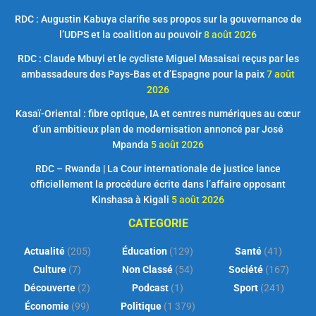
RDC : Augustin Kabuya clarifie ses propos sur la gouvernance de
l’UDPS et la coalition au pouvoir
8 août 2026
RDC : Claude Mbuyi et le cycliste Miguel Masaisai reçus par les
ambassadeurs des Pays-Bas et d’Espagne pour la paix
7 août
2026
Kasaï-Oriental : fibre optique, IA et centres numériques au cœur
d’un ambitieux plan de modernisation annoncé par José
Mpanda
5 août 2026
RDC – Rwanda | La Cour internationale de justice lance
officiellement la procédure écrite dans l’affaire opposant
Kinshasa à Kigali
5 août 2026
CATEGORIE
Actualité
(205)
Éducation
(129)
Santé
(41)
Culture
(7)
Non Classé
(54)
Société
(167)
Découverte
(2)
Podcast
(1)
Sport
(241)
Économie
(99)
Politique
(1 379)