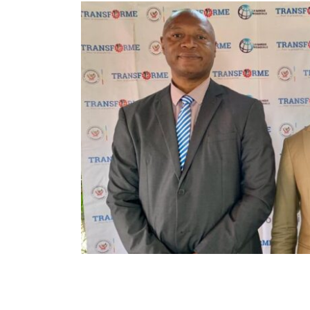
72
362
Partager sur WhatsApp
PARTAGES
VUES