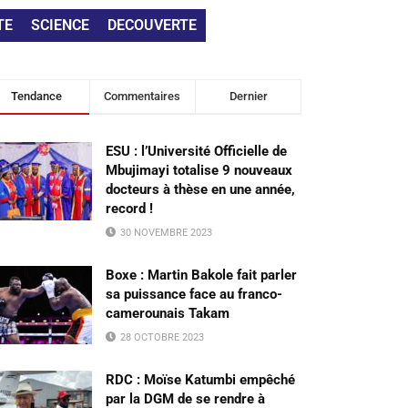
TE
SCIENCE
DECOUVERTE
Tendance
Commentaires
Dernier
ESU : l’Université Officielle de
Mbujimayi totalise 9 nouveaux
docteurs à thèse en une année,
record !
30 NOVEMBRE 2023
Boxe : Martin Bakole fait parler
sa puissance face au franco-
camerounais Takam
28 OCTOBRE 2023
RDC : Moïse Katumbi empêché
par la DGM de se rendre à