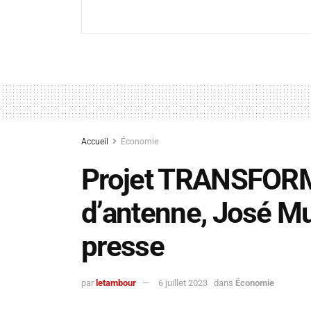
Accueil
Économie
Projet TRANSFORME
d’antenne, José Mu
presse
par
letambour
6 juillet 2023
dans
Économie