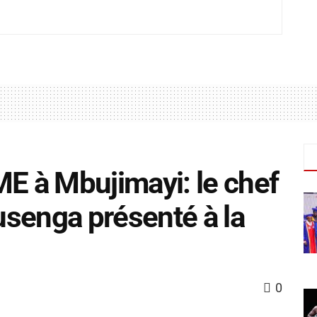
 à Mbujimayi: le chef
senga présenté à la
0