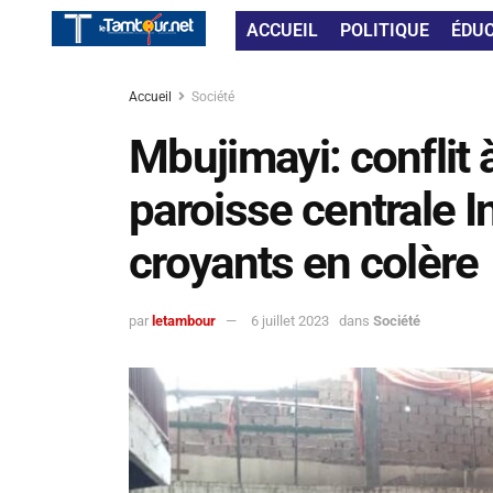
ACCUEIL
POLITIQUE
ÉDU
Accueil
Société
Mbujimayi: conflit à
paroisse centrale In
croyants en colère
par
letambour
6 juillet 2023
dans
Société