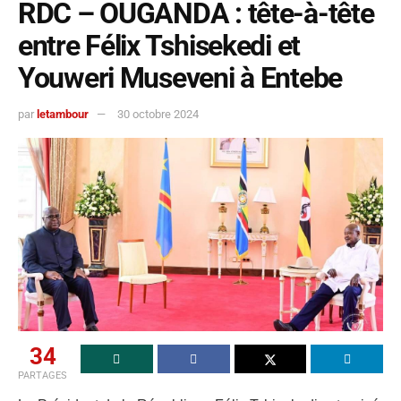
RDC – OUGANDA : tête-à-tête
entre Félix Tshisekedi et
Youweri Museveni à Entebe
par
letambour
30 octobre 2024
34
PARTAGES