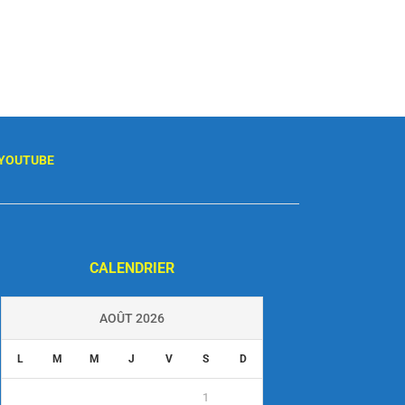
YOUTUBE
CALENDRIER
AOÛT 2026
L
M
M
J
V
S
D
1
2