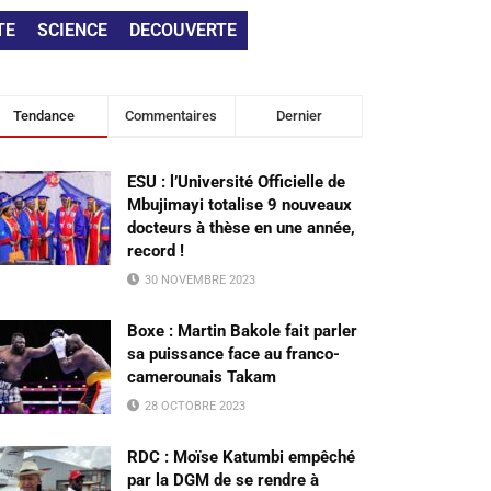
TE
SCIENCE
DECOUVERTE
Tendance
Commentaires
Dernier
ESU : l’Université Officielle de
Mbujimayi totalise 9 nouveaux
docteurs à thèse en une année,
record !
30 NOVEMBRE 2023
Boxe : Martin Bakole fait parler
sa puissance face au franco-
camerounais Takam
28 OCTOBRE 2023
RDC : Moïse Katumbi empêché
par la DGM de se rendre à