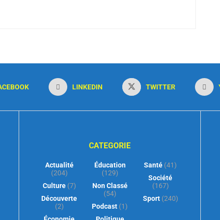
ACEBOOK
LINKEDIN
TWITTER
CATEGORIE
Actualité
Éducation
Santé
(41)
(204)
(129)
Société
Culture
(7)
Non Classé
(167)
(54)
Découverte
Sport
(240)
(2)
Podcast
(1)
Économie
Politique