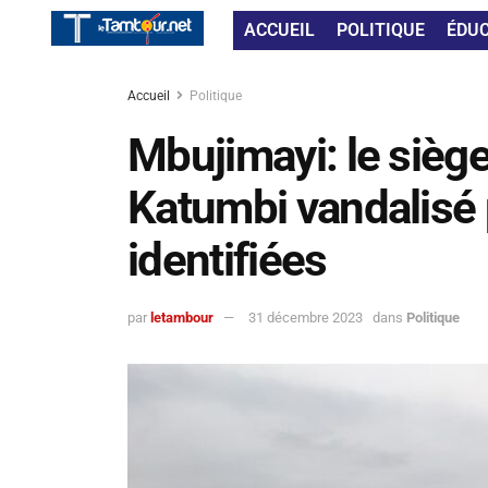
ACCUEIL
POLITIQUE
ÉDU
Accueil
Politique
Mbujimayi: le sièg
Katumbi vandalisé
identifiées
par
letambour
31 décembre 2023
dans
Politique