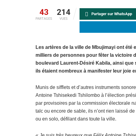
43
214
Partager sur WhatsApp
PARTAGES
VUES
Les artères de la ville de Mbujimayi ont é
milliers de personnes pour fêter la victoire d
boulevard Laurent-Désiré Kabila, ainsi que 
ils étaient nombreux à manifester leur joie e
Munis de sifflets et d’autres instruments sonore
Antoine Tshisekedi Tshilombo à l’élection prési
par provisoires par la commission électorale n
talc ou encore de sable, ils n’ont rien laissé d
ou en solo, défilant dans toute la ville.
« Je suis très heureux que Félix Antoine Tshis