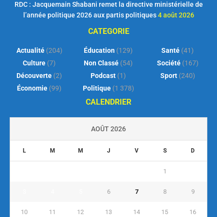
RDC : Jacquemain Shabani remet la directive ministérielle de
l’année politique 2026 aux partis politiques
4 août 2026
CATEGORIE
Actualité
(204)
Éducation
(129)
Santé
(41)
Culture
(7)
Non Classé
(54)
Société
(167)
Découverte
(2)
Podcast
(1)
Sport
(240)
Économie
(99)
Politique
(1 378)
CALENDRIER
AOÛT 2026
L
M
M
J
V
S
D
1
2
3
4
5
6
7
8
9
10
11
12
13
14
15
16