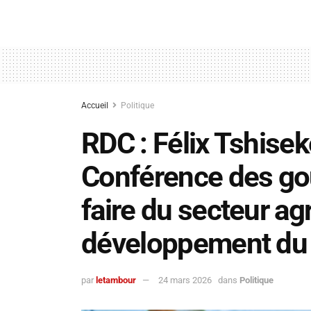
Accueil
Politique
RDC : Félix Tshisek
Conférence des gou
faire du secteur agr
développement du
par
letambour
24 mars 2026
dans
Politique