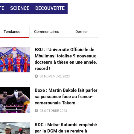
TE
SCIENCE
DECOUVERTE
Tendance
Commentaires
Dernier
ESU : l’Université Officielle de
Mbujimayi totalise 9 nouveaux
docteurs à thèse en une année,
record !
30 NOVEMBRE 2023
Boxe : Martin Bakole fait parler
sa puissance face au franco-
camerounais Takam
28 OCTOBRE 2023
RDC : Moïse Katumbi empêché
par la DGM de se rendre à