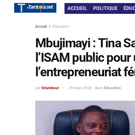
ACCUEIL
POLITIQUE
ÉDU
Accueil
Éducation
Mbujimayi : Tina S
l’ISAM public pour
l’entrepreneuriat f
par
letambour
25 mars 2026
dans
Éducation