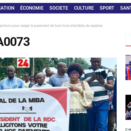
CATION
ÉCONOMIE
SOCIETE
CULTURE
SPORT
SAN
actions pour exiger le paiement de huit mois d’arriérés de salaires
A0073