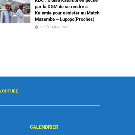
RDC : Moïse Katumbi empêché
par la DGM de se rendre à
Kalemie pour assister au Match
Mazembe – Lupopo(Proches)
30 DÉCEMBRE 2023
YOUTUBE
CALENDRIER