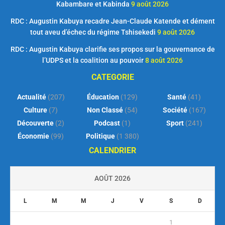
Kabambare et Kabinda
9 août 2026
RDC : Augustin Kabuya recadre Jean-Claude Katende et dément
tout aveu d’échec du régime Tshisekedi
9 août 2026
RDC : Augustin Kabuya clarifie ses propos sur la gouvernance de
l’UDPS et la coalition au pouvoir
8 août 2026
CATEGORIE
Actualité
(207)
Éducation
(129)
Santé
(41)
Culture
(7)
Non Classé
(54)
Société
(167)
Découverte
(2)
Podcast
(1)
Sport
(241)
Économie
(99)
Politique
(1 380)
CALENDRIER
AOÛT 2026
L
M
M
J
V
S
D
1
2