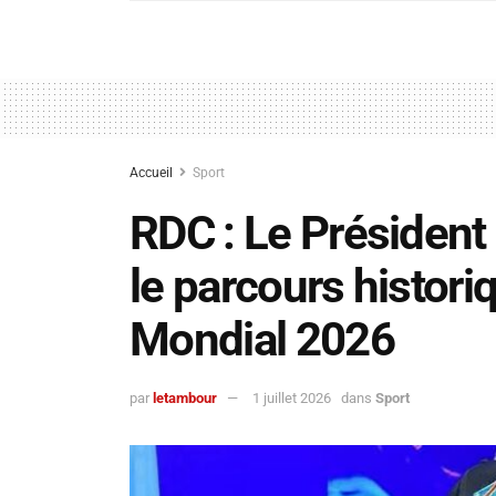
Accueil
Sport
RDC : Le Président 
le parcours histor
Mondial 2026
par
letambour
1 juillet 2026
dans
Sport