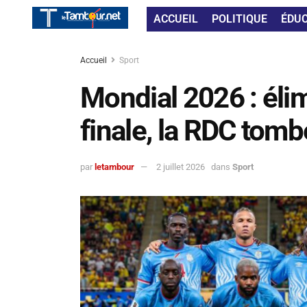
ACCUEIL
POLITIQUE
ÉDU
Accueil
Sport
Mondial 2026 : éli
finale, la RDC tomb
par
letambour
2 juillet 2026
dans
Sport