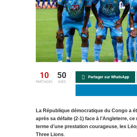
10
50
Partager sur WhatsApp
PARTAGES
VUES
La République démocratique du Congo a été
après sa défaite (2-1) face à l’Angleterre, ce
terme d’une prestation courageuse, les Léop
Three Lions
.