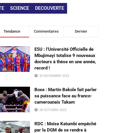
TE
SCIENCE
DECOUVERTE
Tendance
Commentaires
Dernier
ESU : l’Université Officielle de
Mbujimayi totalise 9 nouveaux
docteurs à thèse en une année,
record !
30 NOVEMBRE 2023
Boxe : Martin Bakole fait parler
sa puissance face au franco-
camerounais Takam
28 OCTOBRE 2023
RDC : Moïse Katumbi empêché
par la DGM de se rendre à