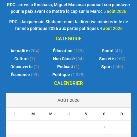
RDC : arrivé à Kinshasa, Miguel Masaisai poursuit son plaidoyer
pour la paix avant de mettre le cap sur le Maroc
5 août 2026
RDC : Jacquemain Shabani remet la directive ministérielle de
l’année politique 2026 aux partis politiques
4 août 2026
CATEGORIE
Actualité
(204)
Éducation
(129)
Santé
(41)
Culture
(7)
Non Classé
(54)
Société
(167)
Découverte
(2)
Podcast
(1)
Sport
(240)
Économie
(99)
Politique
(1 378)
CALENDRIER
AOÛT 2026
L
M
M
J
V
S
D
1
2