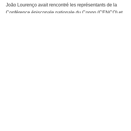
João Lourenço avait rencontré les représentants de la
Conférence épiscopale nationale du Congo (CENCO) et
de l’Église du Christ au Congo (ECC). Cette rencontre
avec les principales confessions religieuses du pays
témoigne de la volonté de l’Union africaine d’associer les
acteurs moraux et sociaux congolais aux efforts de paix,
en reconnaissance de leur rôle historique dans la
médiation, la cohésion sociale et la prévention des
conflits.
Ces tractations se déroulent en prévision du dialogue
national dont l’Angola pourrait jouer le rôle de médiateur.
|Rédaction