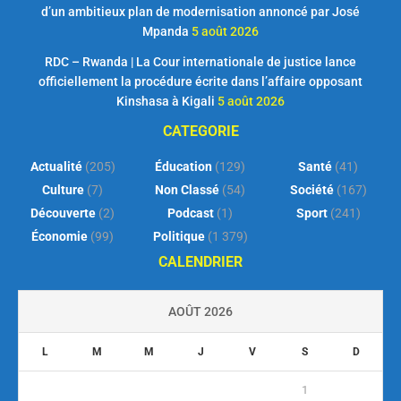
d’un ambitieux plan de modernisation annoncé par José
Mpanda
5 août 2026
RDC – Rwanda | La Cour internationale de justice lance
officiellement la procédure écrite dans l’affaire opposant
Kinshasa à Kigali
5 août 2026
CATEGORIE
Actualité
(205)
Éducation
(129)
Santé
(41)
Culture
(7)
Non Classé
(54)
Société
(167)
Découverte
(2)
Podcast
(1)
Sport
(241)
Économie
(99)
Politique
(1 379)
CALENDRIER
AOÛT 2026
L
M
M
J
V
S
D
1
2