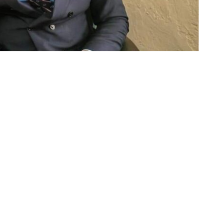
Partager sur Facebook
Partager sur Twitter
Partager sur Linkedin
orter le ticket de son parti à l’élection du gouverneur.
hie du parti présidentiel, après le traitement des
l’UDPS, ce choix est une manière de récompenser le
onorer la lutte de tous ceux qui ont milité au sein de