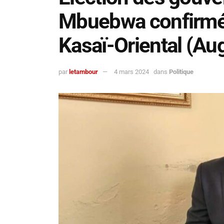
Mbuebwa confirmé 
Kasaï-Oriental (Au
par
letambour
4 mars 2024
dans
Politique