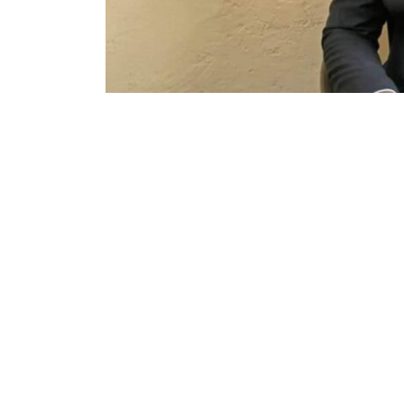
78
392
Partager sur WhatsApp
PARTAGES
VUES
Le président fédéral de l’UDPS à Mbujimayi va p
Jean Paul Mbuebwa a été désigné par la hiérarc
dossiers reçus par la commission électorale.
Pour Augustin Kabuya, secrétaire général de 
président fédéral pour le combat mené et ainsi h
l’UDPS dans la province.