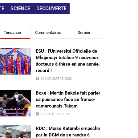
TE
SCIENCE
DECOUVERTE
Tendance
Commentaires
Dernier
ESU : l’Université Officielle de
Mbujimayi totalise 9 nouveaux
docteurs à thèse en une année,
record !
30 NOVEMBRE 2023
Boxe : Martin Bakole fait parler
sa puissance face au franco-
camerounais Takam
28 OCTOBRE 2023
RDC : Moïse Katumbi empêché
par la DGM de se rendre à