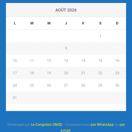
AOÛT 2026
L
M
M
J
V
S
D
1
2
3
4
5
6
7
8
9
10
11
12
13
14
15
16
17
18
19
20
21
22
23
24
25
26
27
28
29
30
31
« Juil
Développé par
Le Congolais ONGD
- Contactez-nous
par WhatsApp
ou
par
e-mail
.