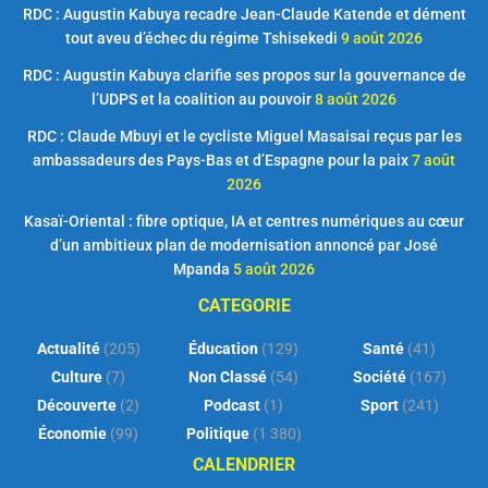
RDC : Augustin Kabuya recadre Jean-Claude Katende et dément
tout aveu d’échec du régime Tshisekedi
9 août 2026
RDC : Augustin Kabuya clarifie ses propos sur la gouvernance de
l’UDPS et la coalition au pouvoir
8 août 2026
RDC : Claude Mbuyi et le cycliste Miguel Masaisai reçus par les
ambassadeurs des Pays-Bas et d’Espagne pour la paix
7 août
2026
Kasaï-Oriental : fibre optique, IA et centres numériques au cœur
d’un ambitieux plan de modernisation annoncé par José
Mpanda
5 août 2026
CATEGORIE
Actualité
(205)
Éducation
(129)
Santé
(41)
Culture
(7)
Non Classé
(54)
Société
(167)
Découverte
(2)
Podcast
(1)
Sport
(241)
Économie
(99)
Politique
(1 380)
CALENDRIER