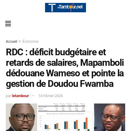
Accueil
Économie
RDC : déficit budgétaire et
retards de salaires, Mapamboli
dédouane Wameso et pointe la
gestion de Doudou Fwamba
par
letambour
14 février 2026