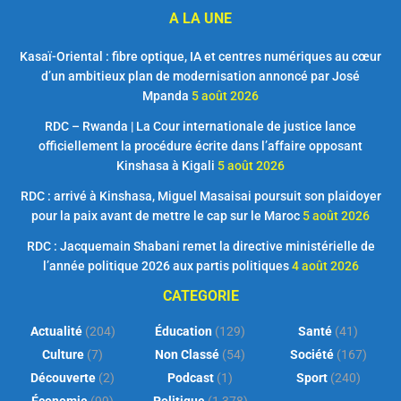
A LA UNE
Kasaï-Oriental : fibre optique, IA et centres numériques au cœur
d’un ambitieux plan de modernisation annoncé par José
Mpanda
5 août 2026
RDC – Rwanda | La Cour internationale de justice lance
officiellement la procédure écrite dans l’affaire opposant
Kinshasa à Kigali
5 août 2026
RDC : arrivé à Kinshasa, Miguel Masaisai poursuit son plaidoyer
pour la paix avant de mettre le cap sur le Maroc
5 août 2026
RDC : Jacquemain Shabani remet la directive ministérielle de
l’année politique 2026 aux partis politiques
4 août 2026
CATEGORIE
Actualité
(204)
Éducation
(129)
Santé
(41)
Culture
(7)
Non Classé
(54)
Société
(167)
Découverte
(2)
Podcast
(1)
Sport
(240)
Économie
(99)
Politique
(1 378)