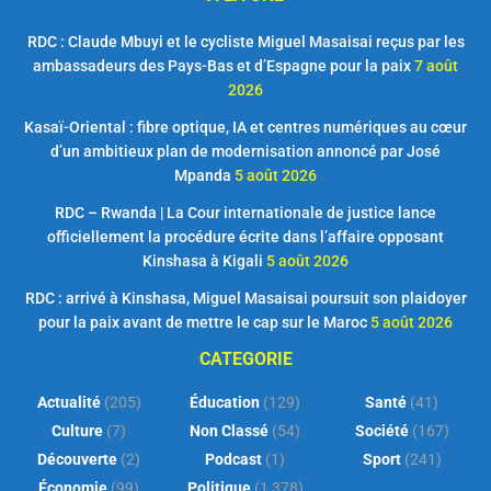
RDC : Claude Mbuyi et le cycliste Miguel Masaisai reçus par les
ambassadeurs des Pays-Bas et d’Espagne pour la paix
7 août
2026
Kasaï-Oriental : fibre optique, IA et centres numériques au cœur
d’un ambitieux plan de modernisation annoncé par José
Mpanda
5 août 2026
RDC – Rwanda | La Cour internationale de justice lance
officiellement la procédure écrite dans l’affaire opposant
Kinshasa à Kigali
5 août 2026
RDC : arrivé à Kinshasa, Miguel Masaisai poursuit son plaidoyer
pour la paix avant de mettre le cap sur le Maroc
5 août 2026
CATEGORIE
Actualité
(205)
Éducation
(129)
Santé
(41)
Culture
(7)
Non Classé
(54)
Société
(167)
Découverte
(2)
Podcast
(1)
Sport
(241)
Économie
(99)
Politique
(1 378)