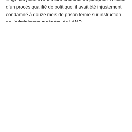
d’un procès qualifié de politique, il avait été injustement
condamné à douze mois de prison ferme sur instruction
de l’administrateur général de l’ANR.
Libéré par la suite, l’homme politique a de nouveau été
interpellé le 17 octobre 2025 à l’aéroport international de
N’Djili, à son retour du lancement du de la plateforme
politique Sauvons la RDC à Nairobi. À cette occasion,
son passeport a été confisqué par les services de la
Direction générale de migration (DGM), qui a
systématiquement refusé de le lui restituer malgré de
nombreuses démarches, le maintenant ainsi dans une
situation de restriction arbitraire de mouvement.
Le Cadre de concertation affirme que la menace d’une
nouvelle procédure judiciaire à caractère politique,
matérialisée par une lettre de l’Auditeur général près la
Haute Cour militaire datée du 15 décembre 2025, a