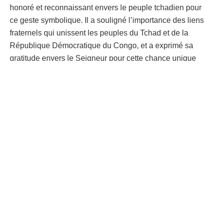
honoré et reconnaissant envers le peuple tchadien pour
ce geste symbolique. Il a souligné l’importance des liens
fraternels qui unissent les peuples du Tchad et de la
République Démocratique du Congo, et a exprimé sa
gratitude envers le Seigneur pour cette chance unique
d’assister à l’inauguration de l’avenue portant son nom
de son vivant.
Cet événement marque une nouvelle étape dans les
relations entre la RDC et le Tchad, et témoigne de la
reconnaissance internationale du rôle de médiateur et de
pacificateur joué par le Président Tshisekedi dans la
région.
|Par Justin KANKONDE