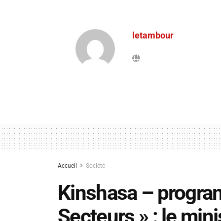
letambour
Accueil
Société
Kinshasa – progr
Secteurs » : le mini