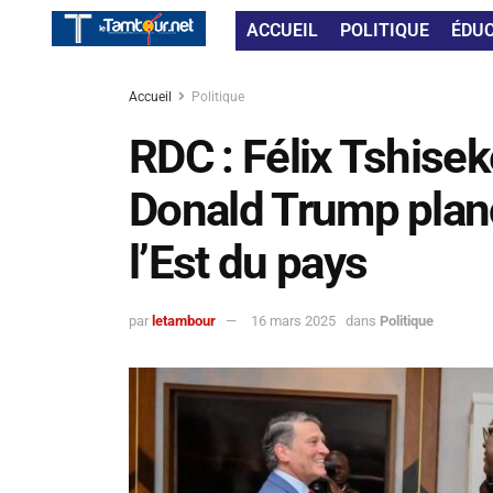
ACCUEIL
POLITIQUE
ÉDU
Accueil
Politique
RDC : Félix Tshisek
Donald Trump planc
l’Est du pays
par
letambour
16 mars 2025
dans
Politique