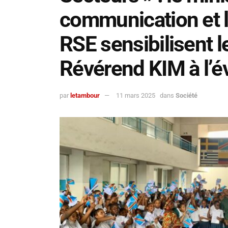
communication et l
RSE sensibilisent l
Révérend KIM à l’év
par
letambour
11 mars 2025
dans
Société