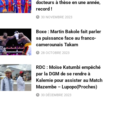
docteurs à thèse en une année,
record !
30 NOVEMBRE 2023
Boxe : Martin Bakole fait parler
sa puissance face au franco-
camerounais Takam
28 OCTOBRE 2023
RDC : Moïse Katumbi empêché
par la DGM de se rendre à
Kalemie pour assister au Match
Mazembe – Lupopo(Proches)
30 DÉCEMBRE 2023