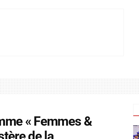
amme « Femmes &
stère de la