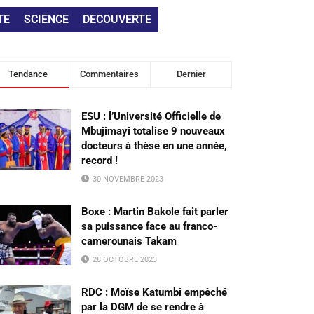
TE
SCIENCE
DECOUVERTE
Tendance
Commentaires
Dernier
ESU : l’Université Officielle de
Mbujimayi totalise 9 nouveaux
docteurs à thèse en une année,
record !
30 NOVEMBRE 2023
Boxe : Martin Bakole fait parler
sa puissance face au franco-
camerounais Takam
28 OCTOBRE 2023
RDC : Moïse Katumbi empêché
par la DGM de se rendre à