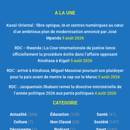
A LA UNE
Kasaï-Oriental : fibre optique, IA et centres numériques au cœur
d’un ambitieux plan de modernisation annoncé par José
Mpanda
5 août 2026
RDC – Rwanda | La Cour internationale de justice lance
officiellement la procédure écrite dans l’affaire opposant
Kinshasa à Kigali
5 août 2026
RDC : arrivé à Kinshasa, Miguel Masaisai poursuit son plaidoyer
pour la paix avant de mettre le cap sur le Maroc
5 août 2026
RDC : Jacquemain Shabani remet la directive ministérielle de
l’année politique 2026 aux partis politiques
4 août 2026
CATEGORIE
Actualité
(204)
Éducation
(129)
Santé
(41)
Culture
(7)
Non Classé
(54)
Société
(167)
Découverte
(2)
Podcast
(1)
Sport
(240)