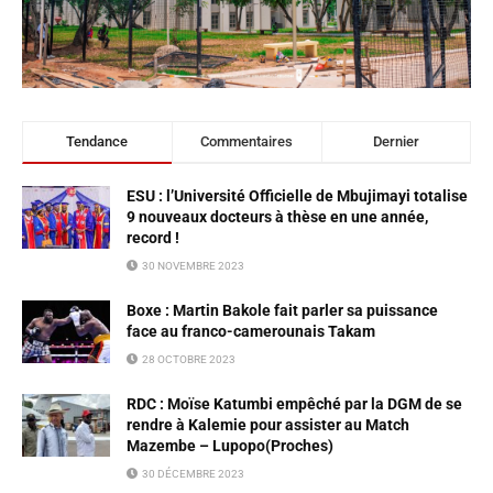
Tendance
Commentaires
Dernier
ESU : l’Université Officielle de Mbujimayi totalise
9 nouveaux docteurs à thèse en une année,
record !
30 NOVEMBRE 2023
Boxe : Martin Bakole fait parler sa puissance
face au franco-camerounais Takam
28 OCTOBRE 2023
RDC : Moïse Katumbi empêché par la DGM de se
rendre à Kalemie pour assister au Match
Mazembe – Lupopo(Proches)
30 DÉCEMBRE 2023