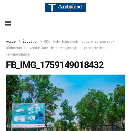
Accueil
Éducation
RDC : Félix Tshisekedi inaugure les nouveaux
bâtiments l’Université Officielle de Mbujimayi, une première depuis
l’indépendance
FB_IMG_1759149018432