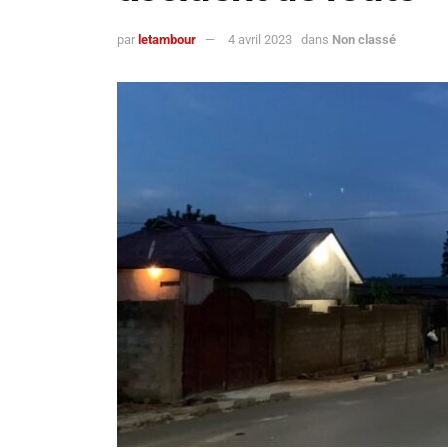
par
letambour
4 avril 2023
dans
Non classé