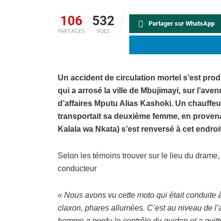
106
532
Partager sur WhatsApp
PARTAGES
VUES
Un accident de circulation mortel s’est produ
qui a arrosé la ville de Mbujimayi, sur l’av
d’affaires Mputu Alias Kashoki. Un chauffe
transportait sa deuxième femme, en provena
Kalala wa Nkata) s’est renversé à cet endroi
Selon les témoins trouver sur le lieu du drame, 
conducteur
« Nous avons vu cette moto qui était conduite 
claxon, phares allumées. C’est au niveau de l
homme a perdu le contrôle du guidon et a quitt