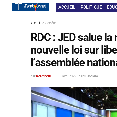
ACCUEIL
POLITIQUE
ÉDU
Accueil
Société
RDC : JED salue la r
nouvelle loi sur lib
l’assemblée nation
par
letambour
5 avril 2023
dans
Société