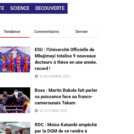
TE
SCIENCE
DECOUVERTE
Tendance
Commentaires
Dernier
ESU : l’Université Officielle de
Mbujimayi totalise 9 nouveaux
docteurs à thèse en une année,
record !
30 NOVEMBRE 2023
Boxe : Martin Bakole fait parler
sa puissance face au franco-
camerounais Takam
28 OCTOBRE 2023
RDC : Moïse Katumbi empêché
par la DGM de se rendre à