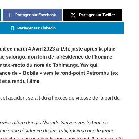
Partager sur Facebook
Partager sur Twitter
Partager sur Linkedin
it ce mardi 4 Avril 2023 à 19h, juste après la pluie
enue salongo, non loin de la résidence de l’homme
ur taxi-moto du nom de Tshimanga Yav qui
nce de « Bobila » vers le rond-point Petrombu (ex
t et a rendu l’âme
.
cet accident serait dû à l’excès de vitesse de la part du
à vive allure depuis Nsenda Selyo avec le bruit de
’ancienne résidence de feu Tshijimajima que le jeune
é la chaussée en catastrophe subitement. Il a été projeté