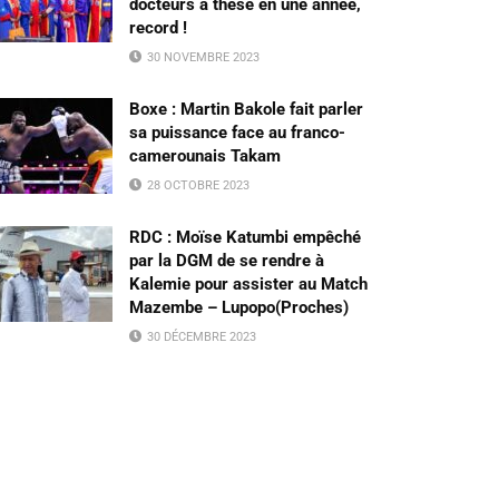
docteurs à thèse en une année,
record !
30 NOVEMBRE 2023
Boxe : Martin Bakole fait parler
sa puissance face au franco-
camerounais Takam
28 OCTOBRE 2023
RDC : Moïse Katumbi empêché
par la DGM de se rendre à
Kalemie pour assister au Match
Mazembe – Lupopo(Proches)
30 DÉCEMBRE 2023